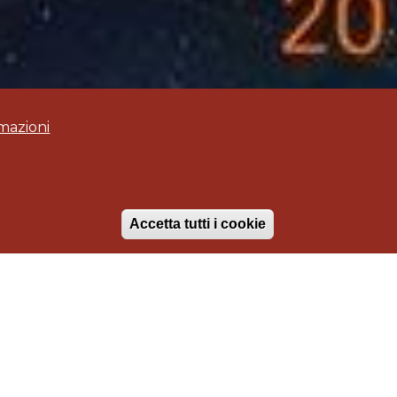
mazioni
Accetta tutti i cookie
Annullo il cons
GELATERIA DEL CORSO 2 -
Roma
ARREDI GELATERIA SU
MISURA .. CON BANCO
ESPOSIZIONE GELATO