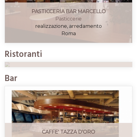
PASTICCERIA BAR MARCELLO
Pasticcerie
realizzazione, arredamento
Roma
RISTORANTE MINERVA
Ristoranti
Ristoranti
ristrutturazione, arredamento
Roma
Bar
CAFFE' TAZZA D'ORO