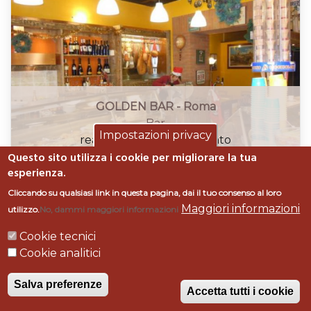
GOLDEN BAR - Roma
Bar
Impostazioni privacy
realizzazione, arredamento
Questo sito utilizza i cookie per migliorare la tua
Roma
esperienza.
Cliccando su qualsiasi link in questa pagina, dai il tuo consenso al loro
Maggiori informazioni
utilizzo.
No, dammi maggiori informazioni
Cookie tecnici
© Bofrigor Arredamenti, Località Badiola, 58043
Cookie analitici
Castiglione della Pescaia (GR) - P. IVA 00980180533
-
Privacy Policy e Cookie Policy
-
Impostazioni
Salva preferenze
privacy
Accetta tutti i cookie
Powered by
Logomatica realizzazione siti web