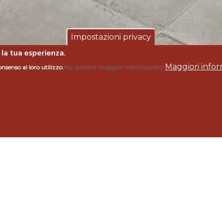
Impostazioni privacy
 la tua esperienza.
Maggiori infor
onsenso al loro utilizzo.
No, dammi maggiori informazioni
AREMMA"
ori
Comune
/ Cantine
Marina di Grosseto