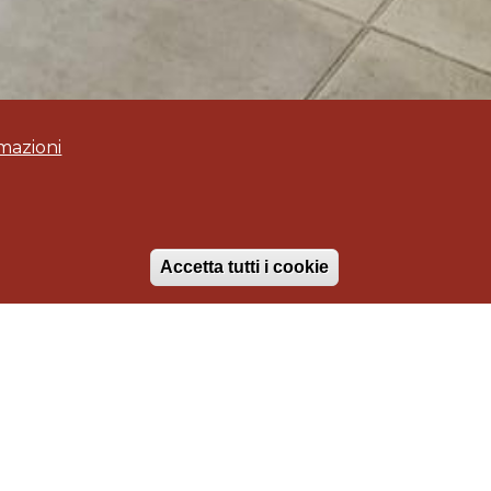
mazioni
Accetta tutti i cookie
Annullo il cons
CANTINA "VINI di MAREMMA"
Enoteca "Il Grottone"