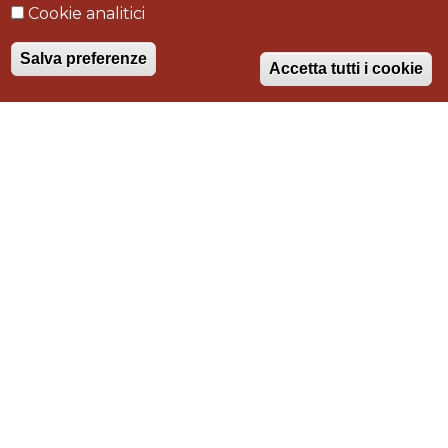
Cookie analitici
Marina di Grosseto
Salva preferenze
Accetta tutti i cookie
Tipologia intervento
progettazione, realizzazione, ristrutturazione,
arredamento