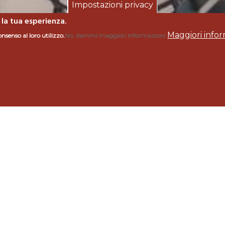
Impostazioni privacy
 la tua esperienza.
Maggiori infor
onsenso al loro utilizzo.
No, dammi maggiori informazioni
CHI
ori
Comune
ar
Grosseto