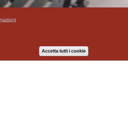
mazioni
Accetta tutti i cookie
Annullo il cons
BAR PANETTERIA DELFINUS
BAR "LO CHALET"
PROGETTO E
REALIZZAZIONE ARREDI
PRESSO IL LOCALE IN PIENO